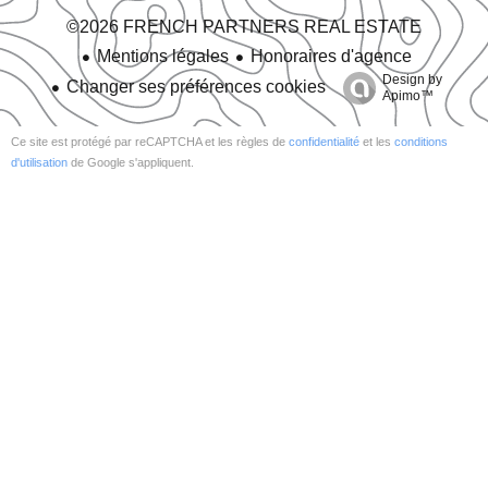
©2026 FRENCH PARTNERS REAL ESTATE
Mentions légales
Honoraires d'agence
Design by
Changer ses préférences cookies
Apimo™
Ce site est protégé par reCAPTCHA et les règles de
confidentialité
et les
conditions
d'utilisation
de Google s'appliquent.