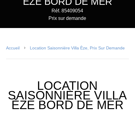
ÈZE BORD DE MER
Réf. 85409054
Prix sur demande
Accueil
Location Saisonnière Villa Èze, Prix Sur Demande
LOCATION
SAISONNIÈRE VILLA
ÈZE BORD DE MER