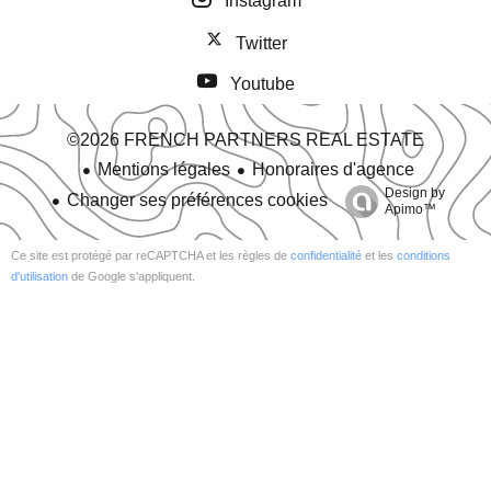
Instagram
Twitter
Youtube
©2026 FRENCH PARTNERS REAL ESTATE
Mentions légales
Honoraires d'agence
Design by
Changer ses préférences cookies
Apimo™
Ce site est protégé par reCAPTCHA et les règles de
confidentialité
et les
conditions
d'utilisation
de Google s'appliquent.