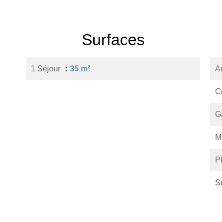
Surfaces
1 Séjour
35 m²
A
C
G
M
P
S