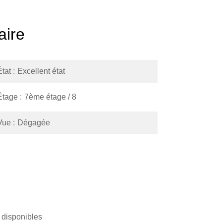
ire
État
Excellent état
Étage
7ème étage / 8
Vue
Dégagée
 disponibles