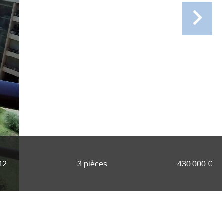
42
3 pièces
430 000 €