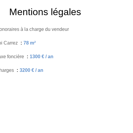
Mentions légales
onoraires à la charge du vendeur
oi Carrez
78 m²
axe foncière
1300 € / an
harges
3200 € / an