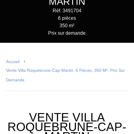
MARTIN
Réf. 3491704
6 pièces
350 m²
Prix sur demande
Accueil
Vente Villa Roquebrune-Cap-Martin, 6 Pièces, 350 M², Prix Sur
Demande
VENTE VILLA
ROQUEBRUNE-CAP-