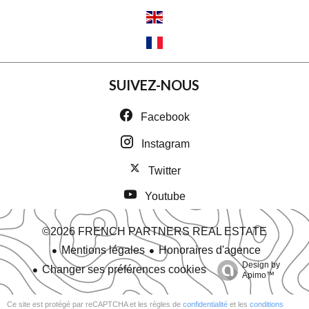
SUIVEZ-NOUS
Facebook
Instagram
Twitter
Youtube
©2026 FRENCH PARTNERS REAL ESTATE
Mentions légales
Honoraires d'agence
Design by
Changer ses préférences cookies
Apimo™
Ce site est protégé par reCAPTCHA et les règles de
confidentialité
et les
conditions