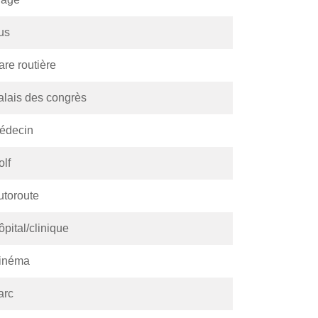
us
are routière
alais des congrès
édecin
olf
utoroute
pital/clinique
inéma
arc