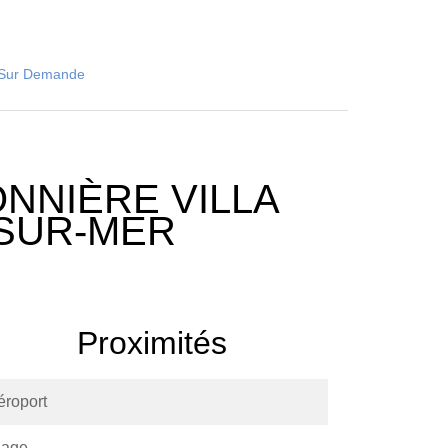
x Sur Demande
NNIÈRE VILLA
-SUR-MER
Proximités
éroport
lage