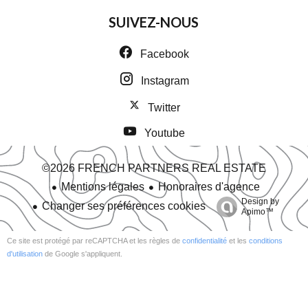
SUIVEZ-NOUS
Facebook
Instagram
Twitter
Youtube
©2026 FRENCH PARTNERS REAL ESTATE
Mentions légales
Honoraires d'agence
Design by
Changer ses préférences cookies
Apimo™
Ce site est protégé par reCAPTCHA et les règles de
confidentialité
et les
conditions
d'utilisation
de Google s'appliquent.