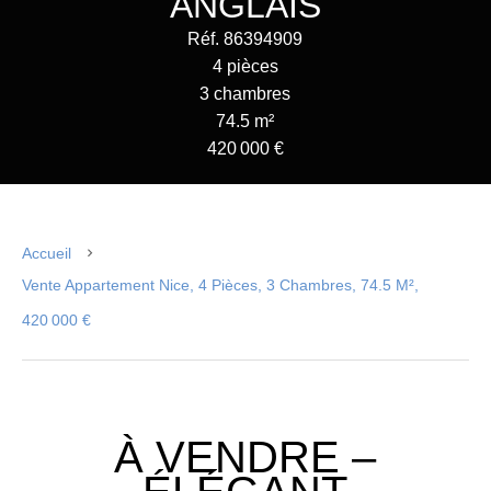
ANGLAIS
Réf. 86394909
4 pièces
3 chambres
74.5 m²
420 000 €
Accueil
Vente Appartement Nice, 4 Pièces, 3 Chambres, 74.5 M²,
420 000 €
À VENDRE –