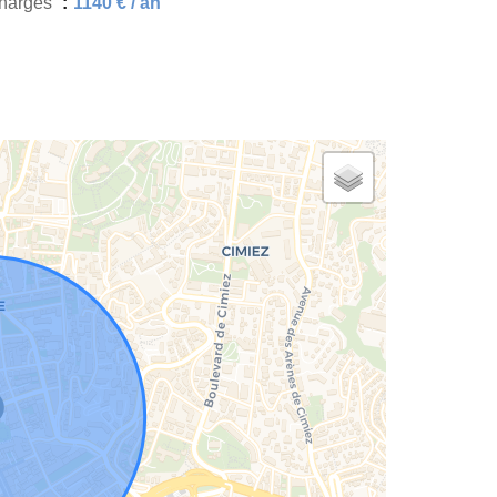
harges
1140 € / an