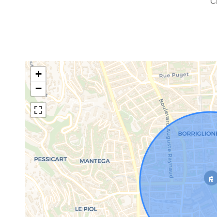
C
+
−