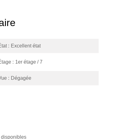
ire
État
Excellent état
Étage
1er étage / 7
Vue
Dégagée
 disponibles