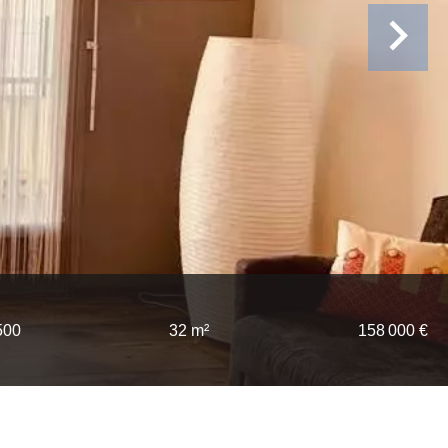
500
32 m²
158 000 €