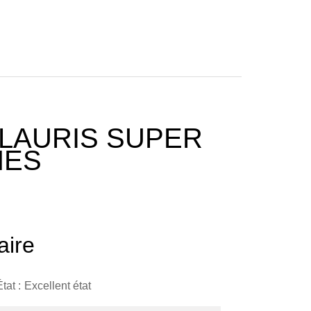
LLAURIS SUPER
NES
ire
État
Excellent état