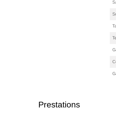
Sa
S
T
T
G
Ce
G
Prestations