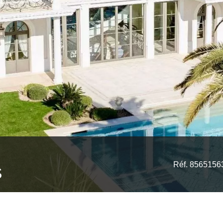
Réf. 8565156
S