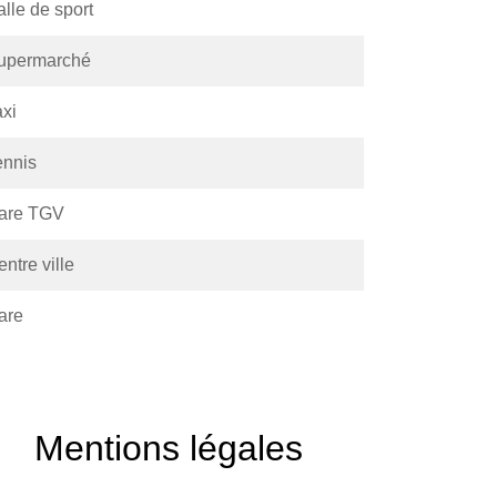
lle de sport
upermarché
axi
ennis
are TGV
ntre ville
are
Mentions légales