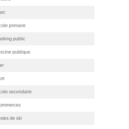
arc
cole primaire
arking public
iscine publique
er
ort
cole secondaire
ommerces
stes de ski