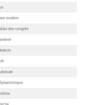
us
are routière
alais des congrès
arderie
édecin
olf
utoroute
pital/clinique
inéma
rèche